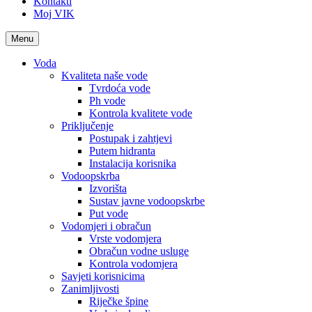
Kontakti
Moj VIK
Menu
Voda
Kvaliteta naše vode
Tvrdoća vode
Ph vode
Kontrola kvalitete vode
Priključenje
Postupak i zahtjevi
Putem hidranta
Instalacija korisnika
Vodoopskrba
Izvorišta
Sustav javne vodoopskrbe
Put vode
Vodomjeri i obračun
Vrste vodomjera
Obračun vodne usluge
Kontrola vodomjera
Savjeti korisnicima
Zanimljivosti
Riječke špine