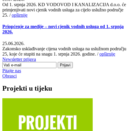
Od 1. srpnja 2026. KD VODOVOD I KANALIZACIJA d.o.o. će
primjenjivati novi cjenik vodnih usluga za cijelo uslužno područje
25. /
opširnije
Priopćenje za medije – novi cjenik vodnih usluga od 1. srpnja
2026.
25.06.2026.
Zakonsko usklađivanje cijena vodnih usluga na uslužnom području
25, koje će stupiti na snagu 1. srpnja 2026. godine.
/
opširnije
Newsletter
prijava
Pitajte
nas
Obrasci
Projekti u tijeku