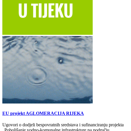
EU projekt AGLOMERACIJA RIJEKA
Ugovori o dodjeli bespovratnih sredstava i sufinanciranju projekta
„Poboljšanje vodno-komunalne infrastrukture na području