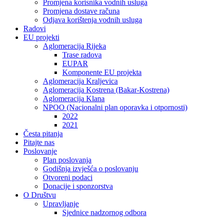
Promjena korisnika vodnih usluga
Promjena dostave računa
Odjava korištenja vodnih usluga
Radovi
EU projekti
Aglomeracija Rijeka
Trase radova
EUPAR
Komponente EU projekta
Aglomeracija Kraljevica
Aglomeracija Kostrena (Bakar-Kostrena)
Aglomeracija Klana
NPOO (Nacionalni plan oporavka i otpornosti)
2022
2021
Česta pitanja
Pitajte nas
Poslovanje
Plan poslovanja
Godišnja izvješća o poslovanju
Otvoreni podaci
Donacije i sponzorstva
O Društvu
Upravljanje
Sjednice nadzornog odbora