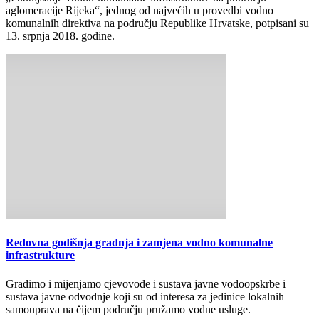
aglomeracije Rijeka“, jednog od najvećih u provedbi vodno
komunalnih direktiva na području Republike Hrvatske, potpisani su
13. srpnja 2018. godine.
Redovna godišnja gradnja i zamjena vodno komunalne
infrastrukture
Gradimo i mijenjamo cjevovode i sustava javne vodoopskrbe i
sustava javne odvodnje koji su od interesa za jedinice lokalnih
samouprava na čijem području pružamo vodne usluge.