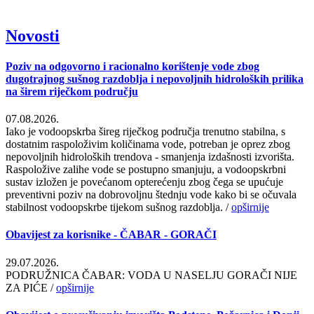
Novosti
Poziv na odgovorno i racionalno korištenje vode zbog
dugotrajnog sušnog razdoblja i nepovoljnih hidroloških prilika
na širem riječkom području
07.08.2026.
Iako je vodoopskrba šireg riječkog područja trenutno stabilna, s
dostatnim raspoloživim količinama vode, potreban je oprez zbog
nepovoljnih hidroloških trendova - smanjenja izdašnosti izvorišta.
Raspoložive zalihe vode se postupno smanjuju, a vodoopskrbni
sustav izložen je povećanom opterećenju zbog čega se upućuje
preventivni poziv na dobrovoljnu štednju vode kako bi se očuvala
stabilnost vodoopskrbe tijekom sušnog razdoblja. /
opširnije
Obavijest za korisnike - ČABAR - GORAČI
29.07.2026.
PODRUŽNICA ČABAR: VODA U NASELJU GORAČI NIJE
ZA PIĆE /
opširnije