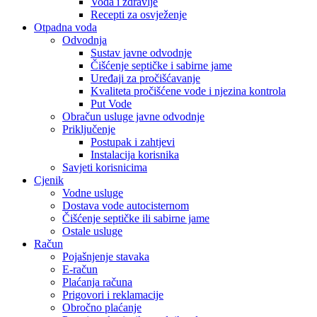
Voda i zdravlje
Recepti za osvježenje
Otpadna voda
Odvodnja
Sustav javne odvodnje
Čišćenje septičke i sabirne jame
Uređaji za pročišćavanje
Kvaliteta pročišćene vode i njezina kontrola
Put Vode
Obračun usluge javne odvodnje
Priključenje
Postupak i zahtjevi
Instalacija korisnika
Savjeti korisnicima
Cjenik
Vodne usluge
Dostava vode autocisternom
Čišćenje septičke ili sabirne jame
Ostale usluge
Račun
Pojašnjenje stavaka
E-račun
Plaćanja računa
Prigovori i reklamacije
Obročno plaćanje