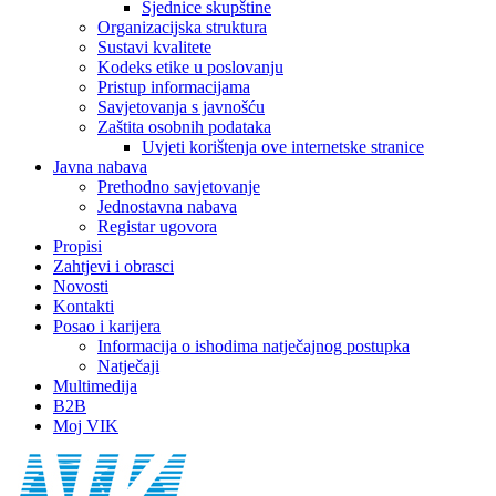
Sjednice skupštine
Organizacijska struktura
Sustavi kvalitete
Kodeks etike u poslovanju
Pristup informacijama
Savjetovanja s javnošću
Zaštita osobnih podataka
Uvjeti korištenja ove internetske stranice
Javna nabava
Prethodno savjetovanje
Jednostavna nabava
Registar ugovora
Propisi
Zahtjevi i obrasci
Novosti
Kontakti
Posao i karijera
Informacija o ishodima natječajnog postupka
Natječaji
Multimedija
B2B
Moj VIK