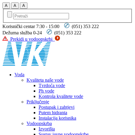
Korisnički centar 7:30 - 15:00
(051) 353 222
Dežurna služba 0-24
(051) 353 222
Prekidi u vodoopskrbi
Voda
Kvaliteta naše vode
Tvrdoća vode
Ph vode
Kontrola kvalitete vode
Priključenje
Postupak i zahtjevi
Putem hidranta
Instalacija korisnika
Vodoopskrba
Izvorišta
Sustav javne vodoopskrbe