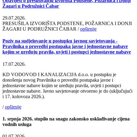
Obavijest o presušivanju izvorišta Podstene, Požarnica i Donji
Žagari u Podružnici Čabar
29.07.2026.
PRESUŠILA IZVORIŠTA PODSTENE, POŽARNICA I DONJI
ŽAGARI U PODRUŽNICI ČABAR /
opširnije
Poziv na sudjelovanje u postupku javnog savjetovanja -
Pravilnika o provedbi postupaka javne i jednostavne nabave
kojim se uređuju pravila, uvjeti i postupci jednostavne nabave
17.07.2026.
KD VODOVOD I KANALIZACIJA d.o.o. u postupku je
donošenja novog Pravilnika o provedbi postupaka javne i
jednostavne nabave kojim se uređuju pravila, uvjeti i postupci
jednostavne nabave. Javno savjetovanje otvoreno je do (uključujući
i 17. kolovoza 2026.).
/
opširnije
1. srpnja 2026. stupilo na snagu zakonsko usklađivanje cijena
vodnih usluga
01.07.2026.