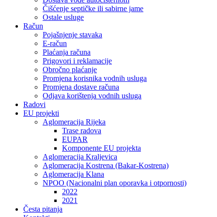
Čišćenje septičke ili sabirne jame
Ostale usluge
Račun
Pojašnjenje stavaka
E-račun
Plaćanja računa
Prigovori i reklamacije
Obročno plaćanje
Promjena korisnika vodnih usluga
Promjena dostave računa
Odjava korištenja vodnih usluga
Radovi
EU projekti
Aglomeracija Rijeka
Trase radova
EUPAR
Komponente EU projekta
Aglomeracija Kraljevica
Aglomeracija Kostrena (Bakar-Kostrena)
Aglomeracija Klana
NPOO (Nacionalni plan oporavka i otpornosti)
2022
2021
Česta pitanja