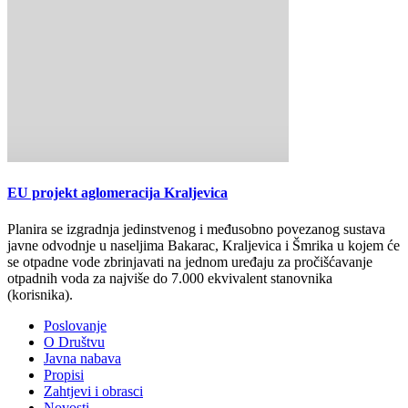
EU projekt aglomeracija Kraljevica
Planira se izgradnja jedinstvenog i međusobno povezanog sustava
javne odvodnje u naseljima Bakarac, Kraljevica i Šmrika u kojem će
se otpadne vode zbrinjavati na jednom uređaju za pročišćavanje
otpadnih voda za najviše do 7.000 ekvivalent stanovnika
(korisnika).
Poslovanje
O Društvu
Javna nabava
Propisi
Zahtjevi i obrasci
Novosti