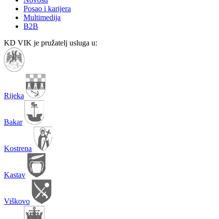
Posao i karijera
Multimedija
B2B
KD VIK je pružatelj usluga u:
Rijeka
Bakar
Kostrena
Kastav
Viškovo