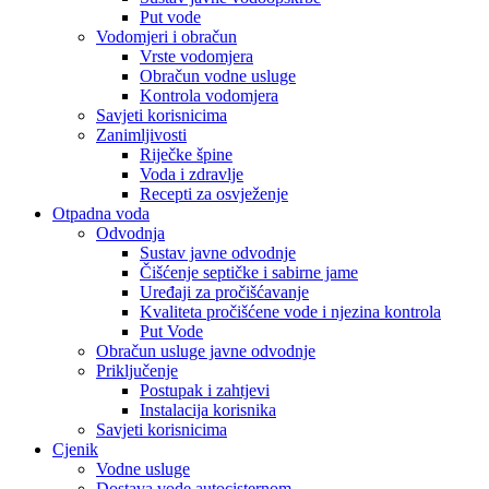
Put vode
Vodomjeri i obračun
Vrste vodomjera
Obračun vodne usluge
Kontrola vodomjera
Savjeti korisnicima
Zanimljivosti
Riječke špine
Voda i zdravlje
Recepti za osvježenje
Otpadna voda
Odvodnja
Sustav javne odvodnje
Čišćenje septičke i sabirne jame
Uređaji za pročišćavanje
Kvaliteta pročišćene vode i njezina kontrola
Put Vode
Obračun usluge javne odvodnje
Priključenje
Postupak i zahtjevi
Instalacija korisnika
Savjeti korisnicima
Cjenik
Vodne usluge
Dostava vode autocisternom